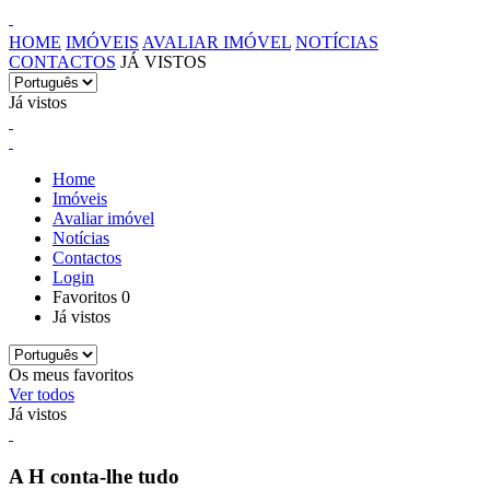
HOME
IMÓVEIS
AVALIAR IMÓVEL
NOTÍCIAS
CONTACTOS
JÁ VISTOS
Já vistos
Home
Imóveis
Avaliar imóvel
Notícias
Contactos
Login
Favoritos
0
Já vistos
Os meus favoritos
Ver todos
Já vistos
A H conta-lhe tudo