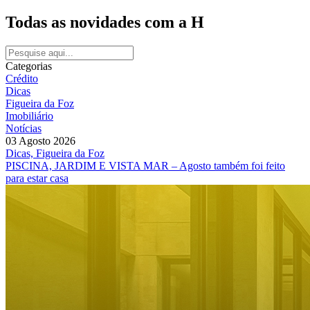
Todas as novidades com a H
Categorias
Crédito
Dicas
Figueira da Foz
Imobiliário
Notícias
03 Agosto 2026
Dicas, Figueira da Foz
PISCINA, JARDIM E VISTA MAR – Agosto também foi feito
para estar casa