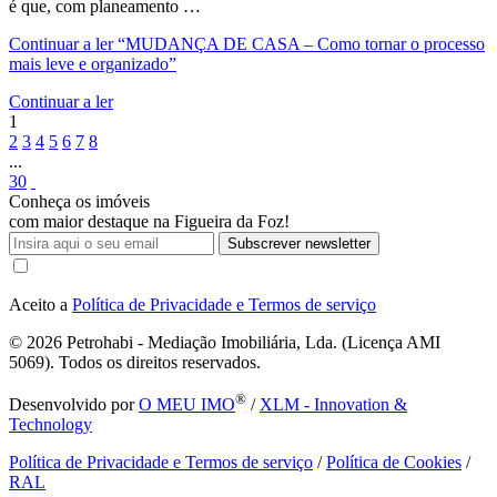
é que, com planeamento …
Continuar a ler
“MUDANÇA DE CASA – Como tornar o processo
mais leve e organizado”
Continuar a ler
1
2
3
4
5
6
7
8
...
30
Conheça os imóveis
com maior destaque na Figueira da Foz!
Subscrever newsletter
Aceito a
Política de Privacidade e Termos de serviço
© 2026
Petrohabi - Mediação Imobiliária, Lda. (Licença AMI
5069). Todos os direitos reservados.
®
Desenvolvido por
O MEU IMO
/
XLM - Innovation &
Technology
Política de Privacidade e Termos de serviço
/
Política de Cookies
/
RAL