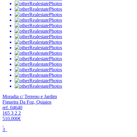
Moradia c/ Terreno e Jardim
Figueira Da Foz, Quiaios
ref. 04640
165
3
2
2
510.000€
3