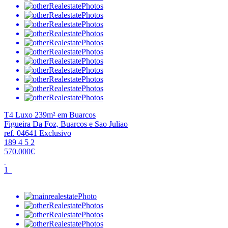
T4 Luxo 239m² em Buarcos
Figueira Da Foz, Buarcos e Sao Juliao
ref. 04641
Exclusivo
189
4
5
2
570.000€
1