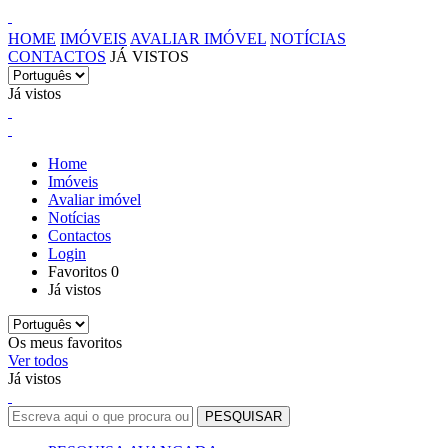
HOME
IMÓVEIS
AVALIAR IMÓVEL
NOTÍCIAS
CONTACTOS
JÁ VISTOS
Já vistos
Home
Imóveis
Avaliar imóvel
Notícias
Contactos
Login
Favoritos
0
Já vistos
Os meus favoritos
Ver todos
Já vistos