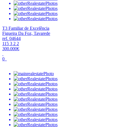
T3 Familiar de Excelência
Figueira Da Foz, Tavarede
ref. 04644
115
3
2
2
300.000€
0