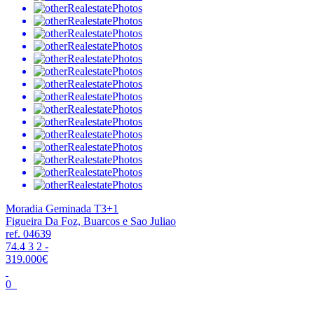
Moradia Geminada T3+1
Figueira Da Foz, Buarcos e Sao Juliao
ref. 04639
74.4
3
2
-
319.000€
0