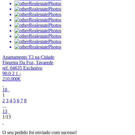
Apartamento T2 na Cidade
Figueira Da Foz, Tavarede
ref. 04635
Exclusivo
90.0
2
1
-
210.000€
10
1
2
3
4
5
6
7
8
...
13
1/13
O seu pedido foi enviado com sucesso!