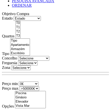
PESQUISA AVANÇADA
ORDENAR
Objetivo
Compra
Estado
Quartos
Tipo
Concelho
Freguesia
Zona
Preço min
Preço max
Opções