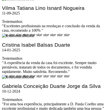
Vilma Tatiana Lino Isnard Nogueira
11-09-2025
Testemunhos
"Excelentes profissionais na resoluçao e conclusão da venda da
casa, recomendo a 100% "
star
star
star
star
star
star
star
star
star
star
Cristina Isabel Balsas Duarte
14-01-2025
Testemunhos
"A experiência da venda da casa foi excelente. Sempre muito
prestáveis, trataram de todos os documentos, e foi vendida
rapidamente. Muito satisfeita. Recomendo."
star
star
star
star
star
star
star
star
star
star
Gabriela Conceição Duarte Jorge da Silva
10-12-2024
Testemunhos
"Foi uma boa experiência, principalmente a D. Paula Coelho uma
excelente profissional e muito dedicada também uma boa pessoa "