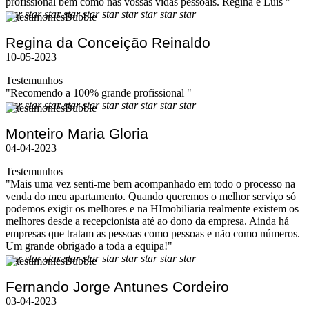
profissional bem como nas vossas vidas pessoais. Regina e Luís "
star
star
star
star
star
star
star
star
star
star
Regina da Conceição Reinaldo
10-05-2023
Testemunhos
"Recomendo a 100% grande profissional "
star
star
star
star
star
star
star
star
star
star
Monteiro Maria Gloria
04-04-2023
Testemunhos
"Mais uma vez senti-me bem acompanhado em todo o processo na
venda do meu apartamento. Quando queremos o melhor serviço só
podemos exigir os melhores e na HImobiliaria realmente existem os
melhores desde a recepcionista até ao dono da empresa. Ainda há
empresas que tratam as pessoas como pessoas e não como números.
Um grande obrigado a toda a equipa!"
star
star
star
star
star
star
star
star
star
star
Fernando Jorge Antunes Cordeiro
03-04-2023