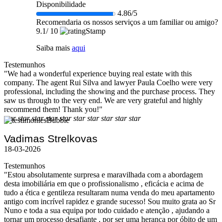
Disponibilidade
4.86/5
Recomendaria os nossos serviços a um familiar ou amigo?
9.1
/ 10
Saiba mais
aqui
Testemunhos
"We had a wonderful experience buying real estate with this
company. The agent Rui Silva and lawyer Paula Coelho were very
professional, including the showing and the purchase process. They
saw us through to the very end. We are very grateful and highly
recommend them! Thank you!"
star
star
star
star
star
star
star
star
star
star
Vadimas Strelkovas
18-03-2026
Testemunhos
"Estou absolutamente surpresa e maravilhada com a abordagem
desta imobiliária em que o profissionalismo , eficácia e acima de
tudo a ética e gentileza resultaram numa venda do meu apartamento
antigo com incrível rapidez e grande sucesso! Sou muito grata ao Sr
Nuno e toda a sua equipa por todo cuidado e atenção , ajudando a
tornar um processo desafiante , por ser uma herança por óbito de um