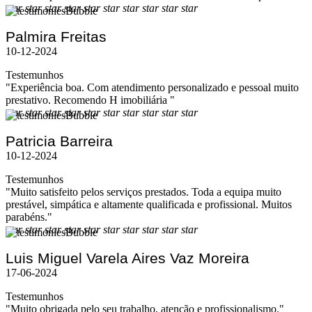
star
star
star
star
star
star
star
star
star
star
Palmira Freitas
10-12-2024
Testemunhos
"Experiência boa. Com atendimento personalizado e pessoal muito
prestativo. Recomendo H imobiliária "
star
star
star
star
star
star
star
star
star
star
Patricia Barreira
10-12-2024
Testemunhos
"Muito satisfeito pelos serviços prestados. Toda a equipa muito
prestável, simpática e altamente qualificada e profissional. Muitos
parabéns."
star
star
star
star
star
star
star
star
star
star
Luis Miguel Varela Aires Vaz Moreira
17-06-2024
Testemunhos
"Muito obrigada pelo seu trabalho, atenção e profissionalismo."