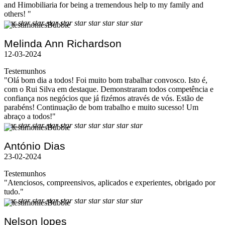
and Himobiliaria for being a tremendous help to my family and
others! "
star
star
star
star
star
star
star
star
star
star
Melinda Ann Richardson
12-03-2024
Testemunhos
"Olá bom dia a todos! Foi muito bom trabalhar convosco. Isto é,
com o Rui Silva em destaque. Demonstraram todos competência e
confiança nos negócios que já fizémos através de vós. Estão de
parabéns! Continuação de bom trabalho e muito sucesso! Um
abraço a todos!"
star
star
star
star
star
star
star
star
star
star
António Dias
23-02-2024
Testemunhos
"Atenciosos, compreensivos, aplicados e experientes, obrigado por
tudo."
star
star
star
star
star
star
star
star
star
star
Nelson lopes