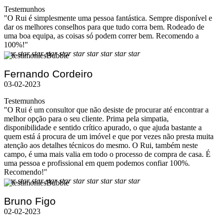
Testemunhos
"O Rui é simplesmente uma pessoa fantástica. Sempre disponível e
dar os melhores conselhos para que tudo corra bem. Rodeado de
uma boa equipa, as coisas só podem correr bem. Recomendo a
100%!"
star
star
star
star
star
star
star
star
star
star
Fernando Cordeiro
03-02-2023
Testemunhos
"O Rui é um consultor que não desiste de procurar até encontrar a
melhor opção para o seu cliente. Prima pela simpatia,
disponibilidade e sentido crítico apurado, o que ajuda bastante a
quem está á procura de um imóvel e que por vezes não presta muita
atenção aos detalhes técnicos do mesmo. O Rui, também neste
campo, é uma mais valia em todo o processo de compra de casa. É
uma pessoa e profissional em quem podemos confiar 100%.
Recomendo!"
star
star
star
star
star
star
star
star
star
star
Bruno Figo
02-02-2023