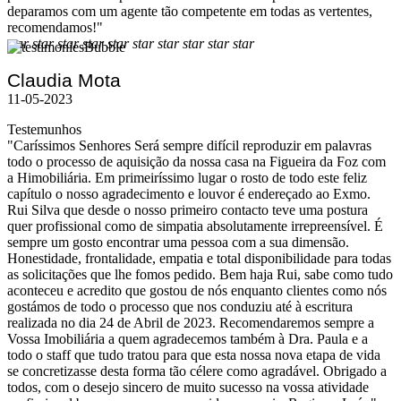
deparamos com um agente tão competente em todas as vertentes,
recomendamos!"
star
star
star
star
star
star
star
star
star
star
Claudia Mota
11-05-2023
Testemunhos
"Caríssimos Senhores Será sempre difícil reproduzir em palavras
todo o processo de aquisição da nossa casa na Figueira da Foz com
a Himobiliária. Em primeiríssimo lugar o rosto de todo este feliz
capítulo o nosso agradecimento e louvor é endereçado ao Exmo.
Rui Silva que desde o nosso primeiro contacto teve uma postura
quer profissional como de simpatia absolutamente irrepreensível. É
sempre um gosto encontrar uma pessoa com a sua dimensão.
Honestidade, frontalidade, empatia e total disponibilidade para todas
as solicitações que lhe fomos pedido. Bem haja Rui, sabe como tudo
aconteceu e acredito que gostou de nós enquanto clientes como nós
gostámos de todo o processo que nos conduziu até à escritura
realizada no dia 24 de Abril de 2023. Recomendaremos sempre a
Vossa Imobiliária a quem agradecemos também à Dra. Paula e a
todo o staff que tudo tratou para que esta nossa nova etapa de vida
se concretizasse desta forma tão célere como agradável. Obrigado a
todos, com o desejo sincero de muito sucesso na vossa atividade