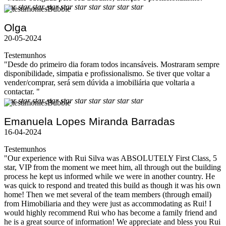
star
star
star
star
star
star
star
star
star
star
Olga
20-05-2024
Testemunhos
"Desde do primeiro dia foram todos incansáveis. Mostraram sempre
disponibilidade, simpatia e profissionalismo. Se tiver que voltar a
vender/comprar, será sem dúvida a imobiliária que voltaria a
contactar. "
star
star
star
star
star
star
star
star
star
star
Emanuela Lopes Miranda Barradas
16-04-2024
Testemunhos
"Our experience with Rui Silva was ABSOLUTELY First Class, 5
star, VIP from the moment we meet him, all through out the building
process he kept us informed while we were in another country. He
was quick to respond and treated this build as though it was his own
home! Then we met several of the team members (through email)
from Himobiliaria and they were just as accommodating as Rui! I
would highly recommend Rui who has become a family friend and
he is a great source of information! We appreciate and bless you Rui