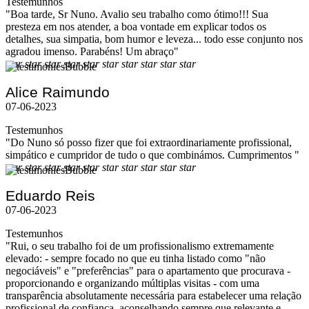
Testemunhos
"Boa tarde, Sr Nuno. Avalio seu trabalho como ótimo!!! Sua
presteza em nos atender, a boa vontade em explicar todos os
detalhes, sua simpatia, bom humor e leveza... todo esse conjunto nos
agradou imenso. Parabéns! Um abraço"
star
star
star
star
star
star
star
star
star
star
Alice Raimundo
07-06-2023
Testemunhos
"Do Nuno só posso fizer que foi extraordinariamente profissional,
simpático e cumpridor de tudo o que combinámos. Cumprimentos "
star
star
star
star
star
star
star
star
star
star
Eduardo Reis
07-06-2023
Testemunhos
"Rui, o seu trabalho foi de um profissionalismo extremamente
elevado: - sempre focado no que eu tinha listado como "não
negociáveis" e "preferências" para o apartamento que procurava -
proporcionando e organizando múltiplas visitas - com uma
transparência absolutamente necessária para estabelecer uma relação
profissional de confiança, aconselhando sempre que relevante e