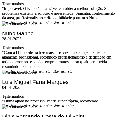
Testemunhos
"Impecável. O Nuno é incansável em obter a melhor solução. Se
problemas existem, a solução é apresentada. Simpatia, conhecimento
da área, profissionalismo e disponibilidade pautam o Nuno. "
star
star
star
star
star
star
star
star
star
star
Nuno Ganho
28-01-2023
Testemunhos
"Com a H Imobiliária tive mais uma vez um acompanhamento
altamente profissional, reconheço profissionalismo e dedicação em
todo o processo, estando sempre prontos a tirar qualquer dúvida.
resumindo recomendo"
star
star
star
star
star
star
star
star
star
star
Luis Miguel Faria Marques
04-01-2023
Testemunhos
"Ótima ajuda no processo, venda super rápida, recomendo!"
star
star
star
star
star
star
star
star
star
star
Dinis Fernando Costa de Oliveira