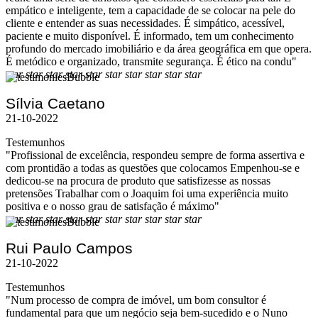
empático e inteligente, tem a capacidade de se colocar na pele do
cliente e entender as suas necessidades. É simpático, acessível,
paciente e muito disponível. É informado, tem um conhecimento
profundo do mercado imobiliário e da área geográfica em que opera.
É metódico e organizado, transmite segurança. É ético na condu"
star
star
star
star
star
star
star
star
star
star
Sílvia Caetano
21-10-2022
Testemunhos
"Profissional de excelência, respondeu sempre de forma assertiva e
com prontidão a todas as questões que colocamos Empenhou-se e
dedicou-se na procura de produto que satisfizesse as nossas
pretensões Trabalhar com o Joaquim foi uma experiência muito
positiva e o nosso grau de satisfação é máximo"
star
star
star
star
star
star
star
star
star
star
Rui Paulo Campos
21-10-2022
Testemunhos
"Num processo de compra de imóvel, um bom consultor é
fundamental para que um negócio seja bem-sucedido e o Nuno