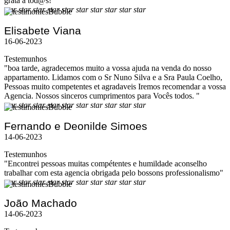
grata a tod@s!"
star
star
star
star
star
star
star
star
star
star
Elisabete Viana
16-06-2023
Testemunhos
"boa tarde, agradecemos muito a vossa ajuda na venda do nosso
appartamento. Lidamos com o Sr Nuno Silva e a Sra Paula Coelho,
Pessoas muito competentes et agradaveis Iremos recomendar a vossa
Agencia. Nossos sinceros cumprimentos para Vocês todos. "
star
star
star
star
star
star
star
star
star
star
Fernando e Deonilde Simoes
14-06-2023
Testemunhos
"Encontrei pessoas muitas compétentes e humildade aconselho
trabalhar com esta agencia obrigada pelo bossons professionalismo"
star
star
star
star
star
star
star
star
star
star
João Machado
14-06-2023