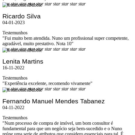
star
star
star
star
star
star
star
star
star
star
Ricardo Silva
04-01-2023
Testemunhos
"Fui muito bem atendida. Nuno um profissional super competente,
agradável, muito prestativo. Nota 10"
star
star
star
star
star
star
star
star
star
star
Lenita Martins
16-11-2022
Testemunhos
"Experiência excelente, recomendo vivamente"
star
star
star
star
star
star
star
star
star
star
Fernando Manuel Mendes Tabanez
04-11-2022
Testemunhos
"Num processo de compra de imóvel, um bom consultor é
fundamental para que um negócio seja bem-sucedido e o Nuno
reúne uma serie de atributos que considero essenciais para tal. É