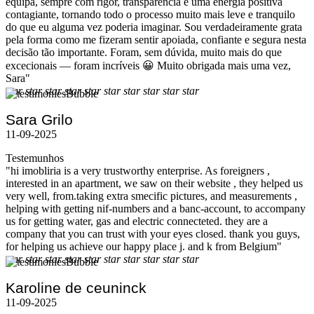
equipa, sempre com rigor, transparência e uma energia positiva
contagiante, tornando todo o processo muito mais leve e tranquilo
do que eu alguma vez poderia imaginar. Sou verdadeiramente grata
pela forma como me fizeram sentir apoiada, confiante e segura nesta
decisão tão importante. Foram, sem dúvida, muito mais do que
excecionais — foram incríveis 😀 Muito obrigada mais uma vez,
Sara"
star
star
star
star
star
star
star
star
star
star
Sara Grilo
11-09-2025
Testemunhos
"hi imobliria is a very trustworthy enterprise. As foreigners ,
interested in an apartment, we saw on their website , they helped us
very well, from.taking extra smecific pictures, and measurements ,
helping with getting nif-numbers and a banc-account, to accompany
us for getting water, gas and electric connecteted. they are a
company that you can trust with your eyes closed. thank you guys,
for helping us achieve our happy place j. and k from Belgium"
star
star
star
star
star
star
star
star
star
star
Karoline de ceuninck
11-09-2025