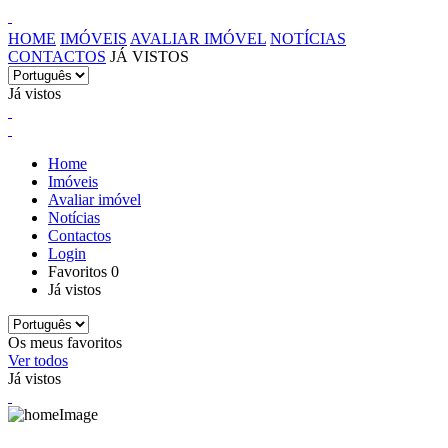
HOME
IMÓVEIS
AVALIAR IMÓVEL
NOTÍCIAS
CONTACTOS
JÁ VISTOS
Já vistos
Home
Imóveis
Avaliar imóvel
Notícias
Contactos
Login
Favoritos
0
Já vistos
Os meus favoritos
Ver todos
Já vistos