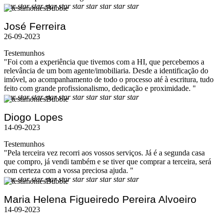
star
star
star
star
star
star
star
star
star
star
José Ferreira
26-09-2023
Testemunhos
"Foi com a experiência que tivemos com a HI, que percebemos a
relevância de um bom agente/imobiliaria. Desde a identificação do
imóvel, ao acompanhamento de todo o processo até à escritura, tudo
feito com grande profissionalismo, dedicação e proximidade. "
star
star
star
star
star
star
star
star
star
star
Diogo Lopes
14-09-2023
Testemunhos
"Pela terceira vez recorri aos vossos serviços. Já é a segunda casa
que compro, já vendi também e se tiver que comprar a terceira, será
com certeza com a vossa preciosa ajuda. "
star
star
star
star
star
star
star
star
star
star
Maria Helena Figueiredo Pereira Alvoeiro
14-09-2023