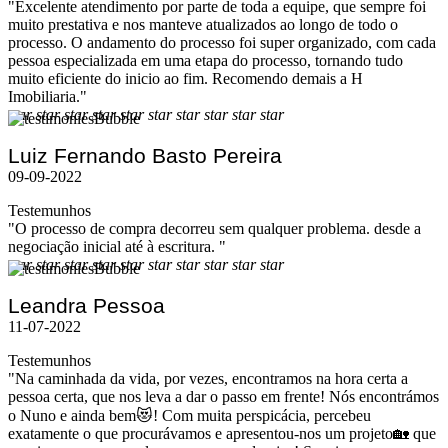
"Excelente atendimento por parte de toda a equipe, que sempre foi
muito prestativa e nos manteve atualizados ao longo de todo o
processo. O andamento do processo foi super organizado, com cada
pessoa especializada em uma etapa do processo, tornando tudo
muito eficiente do inicio ao fim. Recomendo demais a H
Imobiliaria."
star
star
star
star
star
star
star
star
star
star
Luiz Fernando Basto Pereira
09-09-2022
Testemunhos
"O processo de compra decorreu sem qualquer problema. desde a
negociação inicial até à escritura. "
star
star
star
star
star
star
star
star
star
star
Leandra Pessoa
11-07-2022
Testemunhos
"Na caminhada da vida, por vezes, encontramos na hora certa a
pessoa certa, que nos leva a dar o passo em frente! Nós encontrámos
o Nuno e ainda bem😻! Com muita perspicácia, percebeu
exatamente o que procurávamos e apresentou-nos um projeto🏡 que