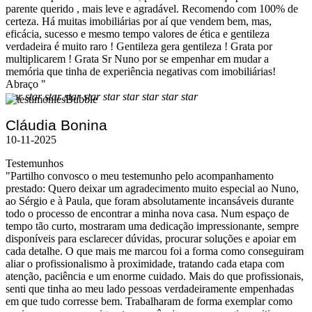
parente querido , mais leve e agradável. Recomendo com 100% de
certeza. Há muitas imobiliárias por aí que vendem bem, mas,
eficácia, sucesso e mesmo tempo valores de ética e gentileza
verdadeira é muito raro ! Gentileza gera gentileza ! Grata por
multiplicarem ! Grata Sr Nuno por se empenhar em mudar a
memória que tinha de experiência negativas com imobiliárias!
Abraço "
star
star
star
star
star
star
star
star
star
star
Cláudia Bonina
10-11-2025
Testemunhos
"Partilho convosco o meu testemunho pelo acompanhamento
prestado: Quero deixar um agradecimento muito especial ao Nuno,
ao Sérgio e à Paula, que foram absolutamente incansáveis durante
todo o processo de encontrar a minha nova casa. Num espaço de
tempo tão curto, mostraram uma dedicação impressionante, sempre
disponíveis para esclarecer dúvidas, procurar soluções e apoiar em
cada detalhe. O que mais me marcou foi a forma como conseguiram
aliar o profissionalismo à proximidade, tratando cada etapa com
atenção, paciência e um enorme cuidado. Mais do que profissionais,
senti que tinha ao meu lado pessoas verdadeiramente empenhadas
em que tudo corresse bem. Trabalharam de forma exemplar como