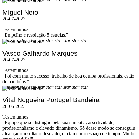
Miguel Neto
20-07-2023
Testemunhos
"Empelho e resolução 5 estrelas."
star
star
star
star
star
star
star
star
star
star
Vasco Galhardo Marques
20-07-2023
Testemunhos
"Foi com muito sucesso, trabalho de boa equipa profissionais, estão
de parabéns."
star
star
star
star
star
star
star
star
star
star
Vital Nogueira Portugal Bandeira
28-06-2023
Testemunhos
"Equipe que se distingue pela sua simpatia, assertividade,
profissionalismo e elevado dinamismo. Só desse modo se conseguiu
alcançar o resultado desejado, em tão curto espaço de tempo. Muito