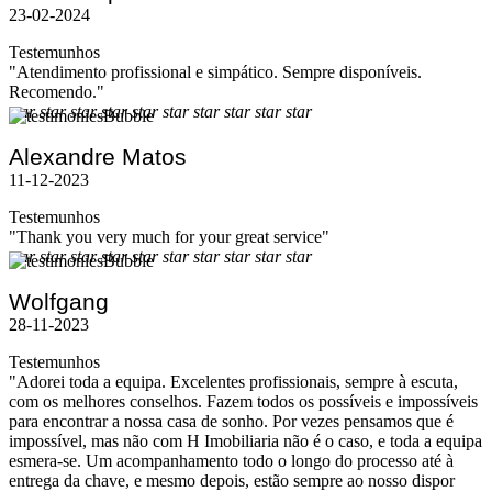
23-02-2024
Testemunhos
"Atendimento profissional e simpático. Sempre disponíveis.
Recomendo."
star
star
star
star
star
star
star
star
star
star
Alexandre Matos
11-12-2023
Testemunhos
"Thank you very much for your great service"
star
star
star
star
star
star
star
star
star
star
Wolfgang
28-11-2023
Testemunhos
"Adorei toda a equipa. Excelentes profissionais, sempre à escuta,
com os melhores conselhos. Fazem todos os possíveis e impossíveis
para encontrar a nossa casa de sonho. Por vezes pensamos que é
impossível, mas não com H Imobiliaria não é o caso, e toda a equipa
esmera-se. Um acompanhamento todo o longo do processo até à
entrega da chave, e mesmo depois, estão sempre ao nosso dispor