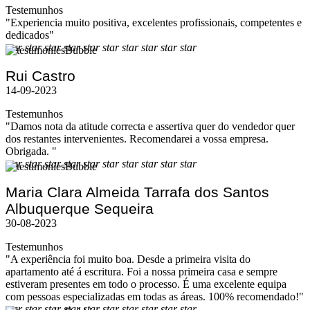
Testemunhos
"Experiencia muito positiva, excelentes profissionais, competentes e
dedicados"
star
star
star
star
star
star
star
star
star
star
Rui Castro
14-09-2023
Testemunhos
"Damos nota da atitude correcta e assertiva quer do vendedor quer
dos restantes intervenientes. Recomendarei a vossa empresa.
Obrigada. "
star
star
star
star
star
star
star
star
star
star
Maria Clara Almeida Tarrafa dos Santos
Albuquerque Sequeira
30-08-2023
Testemunhos
"A experiência foi muito boa. Desde a primeira visita do
apartamento até á escritura. Foi a nossa primeira casa e sempre
estiveram presentes em todo o processo. É uma excelente equipa
com pessoas especializadas em todas as áreas. 100% recomendado!"
star
star
star
star
star
star
star
star
star
star