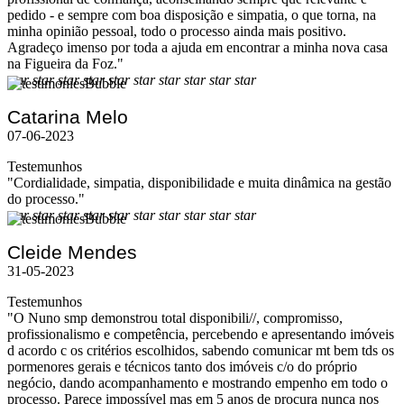
pedido - e sempre com boa disposição e simpatia, o que torna, na
minha opinião pessoal, todo o processo ainda mais positivo.
Agradeço imenso por toda a ajuda em encontrar a minha nova casa
na Figueira da Foz."
star
star
star
star
star
star
star
star
star
star
Catarina Melo
07-06-2023
Testemunhos
"Cordialidade, simpatia, disponibilidade e muita dinâmica na gestão
do processo."
star
star
star
star
star
star
star
star
star
star
Cleide Mendes
31-05-2023
Testemunhos
"O Nuno smp demonstrou total disponibili//, compromisso,
profissionalismo e competência, percebendo e apresentando imóveis
d acordo c os critérios escolhidos, sabendo comunicar mt bem tds os
pormenores gerais e técnicos tanto dos imóveis c/o do próprio
negócio, dando acompanhamento e mostrando empenho em todo o
processo. Parece impossível mas em 5 anos de procura nunca nos