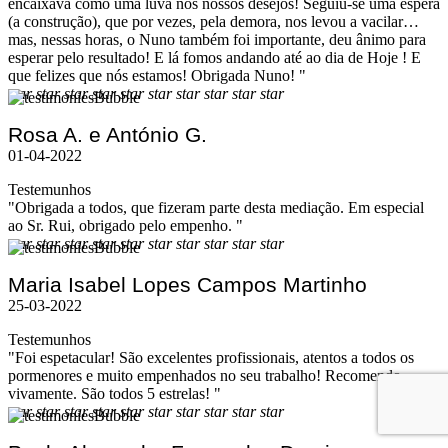
encaixava como uma luva nos nossos desejos! Seguiu-se uma espera
(a construção), que por vezes, pela demora, nos levou a vacilar…
mas, nessas horas, o Nuno também foi importante, deu ânimo para
esperar pelo resultado! E lá fomos andando até ao dia de Hoje ! E
que felizes que nós estamos! Obrigada Nuno! "
star
star
star
star
star
star
star
star
star
star
Rosa A. e António G.
01-04-2022
Testemunhos
"Obrigada a todos, que fizeram parte desta mediação. Em especial
ao Sr. Rui, obrigado pelo empenho. "
star
star
star
star
star
star
star
star
star
star
Maria Isabel Lopes Campos Martinho
25-03-2022
Testemunhos
"Foi espetacular! São excelentes profissionais, atentos a todos os
pormenores e muito empenhados no seu trabalho! Recomendo
vivamente. São todos 5 estrelas! "
star
star
star
star
star
star
star
star
star
star