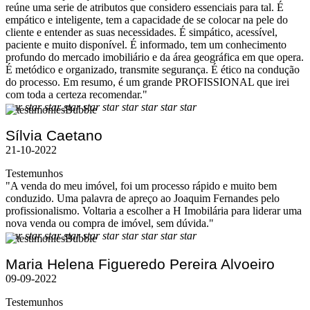
reúne uma serie de atributos que considero essenciais para tal. É
empático e inteligente, tem a capacidade de se colocar na pele do
cliente e entender as suas necessidades. É simpático, acessível,
paciente e muito disponível. É informado, tem um conhecimento
profundo do mercado imobiliário e da área geográfica em que opera.
É metódico e organizado, transmite segurança. É ético na condução
do processo. Em resumo, é um grande PROFISSIONAL que irei
com toda a certeza recomendar."
star
star
star
star
star
star
star
star
star
star
Sílvia Caetano
21-10-2022
Testemunhos
"A venda do meu imóvel, foi um processo rápido e muito bem
conduzido. Uma palavra de apreço ao Joaquim Fernandes pelo
profissionalismo. Voltaria a escolher a H Imobilária para liderar uma
nova venda ou compra de imóvel, sem dúvida."
star
star
star
star
star
star
star
star
star
star
Maria Helena Figueredo Pereira Alvoeiro
09-09-2022
Testemunhos