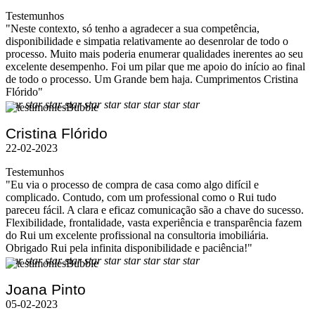
Testemunhos
"Neste contexto, só tenho a agradecer a sua competência,
disponibilidade e simpatia relativamente ao desenrolar de todo o
processo. Muito mais poderia enumerar qualidades inerentes ao seu
excelente desempenho. Foi um pilar que me apoio do início ao final
de todo o processo. Um Grande bem haja. Cumprimentos Cristina
Flórido"
star
star
star
star
star
star
star
star
star
star
Cristina Flórido
22-02-2023
Testemunhos
"Eu via o processo de compra de casa como algo difícil e
complicado. Contudo, com um professional como o Rui tudo
pareceu fácil. A clara e eficaz comunicação são a chave do sucesso.
Flexibilidade, frontalidade, vasta experiência e transparência fazem
do Rui um excelente profissional na consultoria imobiliária.
Obrigado Rui pela infinita disponibilidade e paciência!"
star
star
star
star
star
star
star
star
star
star
Joana Pinto
05-02-2023