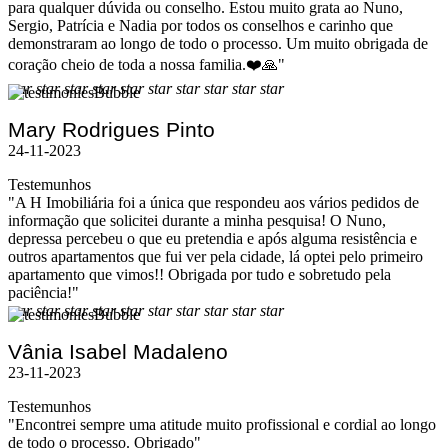
para qualquer dúvida ou conselho. Estou muito grata ao Nuno,
Sergio, Patrícia e Nadia por todos os conselhos e carinho que
demonstraram ao longo de todo o processo. Um muito obrigada de
coração cheio de toda a nossa familia.❤️🙏"
star
star
star
star
star
star
star
star
star
star
Mary Rodrigues Pinto
24-11-2023
Testemunhos
"A H Imobiliária foi a única que respondeu aos vários pedidos de
informação que solicitei durante a minha pesquisa! O Nuno,
depressa percebeu o que eu pretendia e após alguma resistência e
outros apartamentos que fui ver pela cidade, lá optei pelo primeiro
apartamento que vimos!! Obrigada por tudo e sobretudo pela
paciência!"
star
star
star
star
star
star
star
star
star
star
Vânia Isabel Madaleno
23-11-2023
Testemunhos
"Encontrei sempre uma atitude muito profissional e cordial ao longo
de todo o processo. Obrigado"