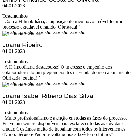
04-01-2023
Testemunhos
"Com a H Imobiliária, a aquisição do meu novo imóvel foi um
processo agradável e rápido. Obrigada! "
star
star
star
star
star
star
star
star
star
star
Joana Ribeiro
04-01-2023
Testemunhos
"A H Imobiliária destacou-se! O interesse e empenho dos
colaboradores foram preponderantes na venda do meu apartamento.
Obrigada, equipa! "
star
star
star
star
star
star
star
star
star
star
Joana Isabel Ribeiro Dias Silva
04-01-2023
Testemunhos
"Muito profissionalismo e atenção em todas as fases do processo.
Estiveram sempre disponíveis para esclarecer todas as dúvidas e
ajudar. Gostámos muito de trabalhar com todos os intervenientes
(Nuno, Sérgio e Paula) e voltaríamos a fazê-lo no futuro."