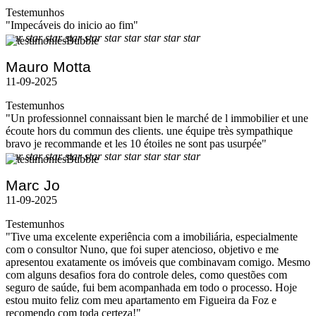
Testemunhos
"Impecáveis do inicio ao fim"
star
star
star
star
star
star
star
star
star
star
Mauro Motta
11-09-2025
Testemunhos
"Un professionnel connaissant bien le marché de l immobilier et une
écoute hors du commun des clients. une équipe très sympathique
bravo je recommande et les 10 étoiles ne sont pas usurpée"
star
star
star
star
star
star
star
star
star
star
Marc Jo
11-09-2025
Testemunhos
"Tive uma excelente experiência com a imobiliária, especialmente
com o consultor Nuno, que foi super atencioso, objetivo e me
apresentou exatamente os imóveis que combinavam comigo. Mesmo
com alguns desafios fora do controle deles, como questões com
seguro de saúde, fui bem acompanhada em todo o processo. Hoje
estou muito feliz com meu apartamento em Figueira da Foz e
recomendo com toda certeza!"