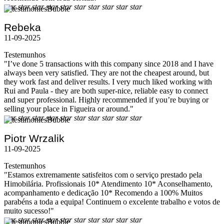
star
star
star
star
star
star
star
star
star
star
Rebeka
11-09-2025
Testemunhos
"I’ve done 5 transactions with this company since 2018 and I have
always been very satisfied. They are not the cheapest around, but
they work fast and deliver results. I very much liked working with
Rui and Paula - they are both super-nice, reliable easy to connect
and super professional. Highly recommended if you’re buying or
selling your place in Figueira or around."
star
star
star
star
star
star
star
star
star
star
Piotr Wrzalik
11-09-2025
Testemunhos
"Estamos extremamente satisfeitos com o serviço prestado pela
Himobilária. Profissionais 10* Atendimento 10* Aconselhamento,
acompanhamento e dedicação 10* Recomendo a 100% Muitos
parabéns a toda a equipa! Continuem o excelente trabalho e votos de
muito sucesso!"
star
star
star
star
star
star
star
star
star
star