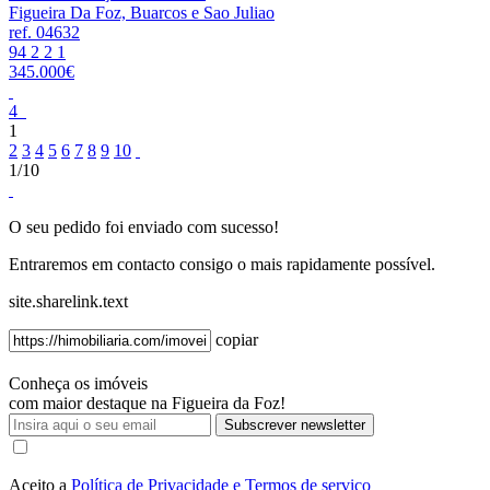
Figueira Da Foz, Buarcos e Sao Juliao
ref. 04632
94
2
2
1
345.000€
4
1
2
3
4
5
6
7
8
9
10
1/10
O seu pedido foi enviado com sucesso!
Entraremos em contacto consigo o mais rapidamente possível.
site.sharelink.text
copiar
Conheça os imóveis
com maior destaque na Figueira da Foz!
Subscrever newsletter
Aceito a
Política de Privacidade e Termos de serviço