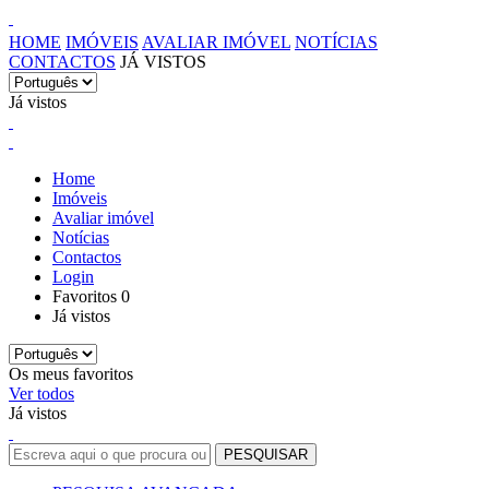
HOME
IMÓVEIS
AVALIAR IMÓVEL
NOTÍCIAS
CONTACTOS
JÁ VISTOS
Já vistos
Home
Imóveis
Avaliar imóvel
Notícias
Contactos
Login
Favoritos
0
Já vistos
Os meus favoritos
Ver todos
Já vistos