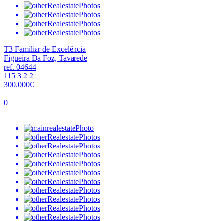
T3 Familiar de Excelência
Figueira Da Foz, Tavarede
ref. 04644
115
3
2
2
300.000€
0