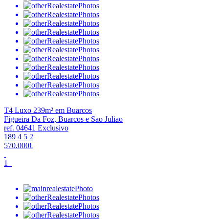
T4 Luxo 239m² em Buarcos
Figueira Da Foz, Buarcos e Sao Juliao
ref. 04641
Exclusivo
189
4
5
2
570.000€
1