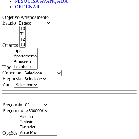
PESQUISA AVANÇADA
ORDENAR
Objetivo
Arrendamento
Estado
Quartos
Tipo
Concelho
Freguesia
Zona
Preço min
Preço max
Opções