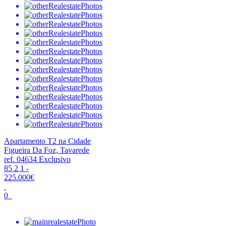
Apartamento T2 na Cidade
Figueira Da Foz, Tavarede
ref. 04634
Exclusivo
85
2
1
-
225.000€
0