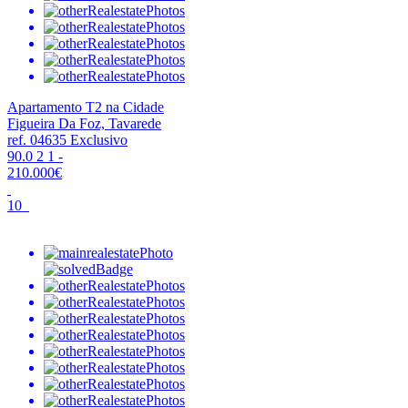
Apartamento T2 na Cidade
Figueira Da Foz, Tavarede
ref. 04635
Exclusivo
90.0
2
1
-
210.000€
10