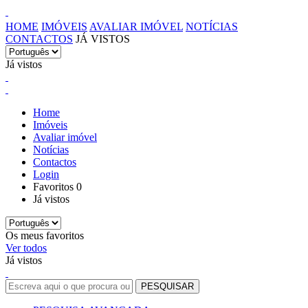
HOME
IMÓVEIS
AVALIAR IMÓVEL
NOTÍCIAS
CONTACTOS
JÁ VISTOS
Já vistos
Home
Imóveis
Avaliar imóvel
Notícias
Contactos
Login
Favoritos
0
Já vistos
Os meus favoritos
Ver todos
Já vistos