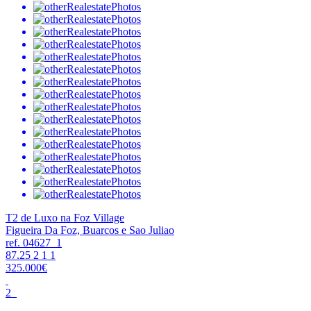
T2 de Luxo na Foz Village
Figueira Da Foz, Buarcos e Sao Juliao
ref. 04627_1
87.25
2
1
1
325.000€
2