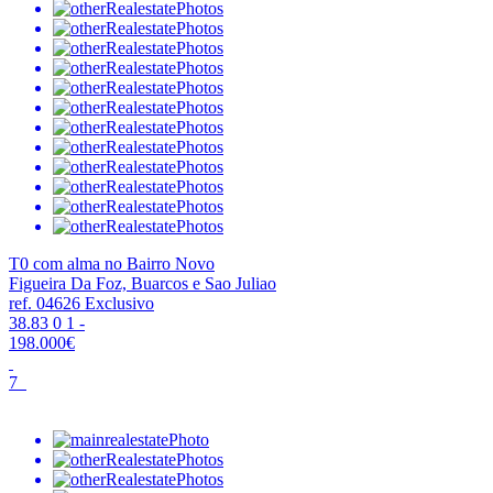
T0 com alma no Bairro Novo
Figueira Da Foz, Buarcos e Sao Juliao
ref. 04626
Exclusivo
38.83
0
1
-
198.000€
7