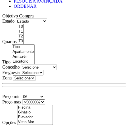
PESQUISA AVANÇADA
ORDENAR
Objetivo
Compra
Estado
Quartos
Tipo
Concelho
Freguesia
Zona
Preço min
Preço max
Opções