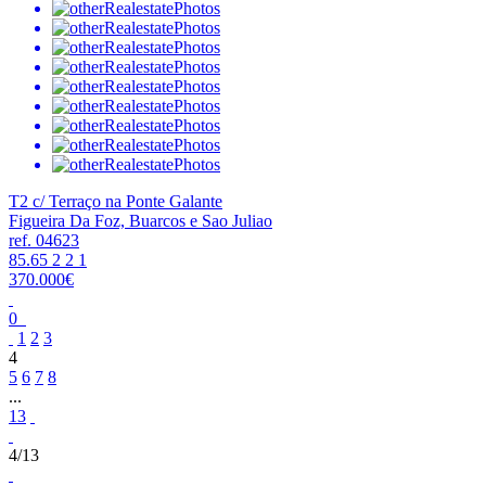
T2 c/ Terraço na Ponte Galante
Figueira Da Foz, Buarcos e Sao Juliao
ref. 04623
85.65
2
2
1
370.000€
0
1
2
3
4
5
6
7
8
...
13
4/13