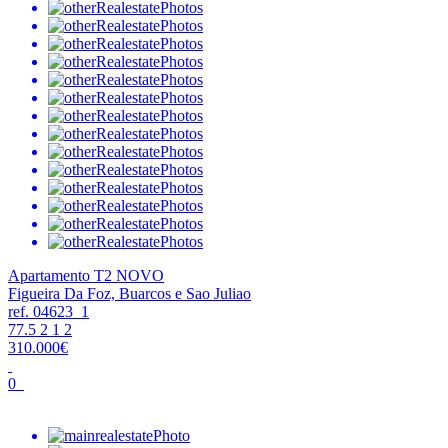
Apartamento T2 NOVO
Figueira Da Foz, Buarcos e Sao Juliao
ref. 04623_1
77.5
2
1
2
310.000€
0