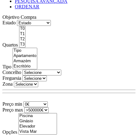
PESQUISA AVANÇADA
ORDENAR
Objetivo
Compra
Estado
Quartos
Tipo
Concelho
Freguesia
Zona
Preço min
Preço max
Opções