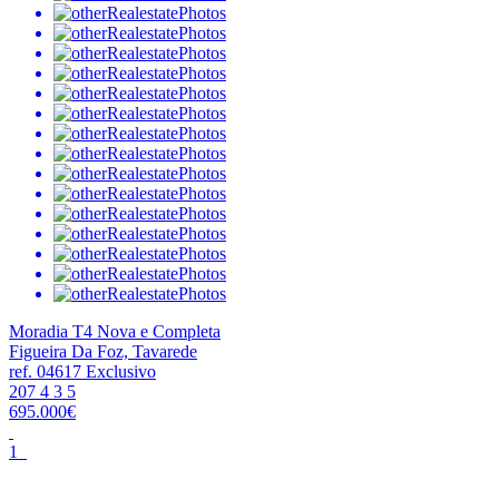
Moradia T4 Nova e Completa
Figueira Da Foz, Tavarede
ref. 04617
Exclusivo
207
4
3
5
695.000€
1