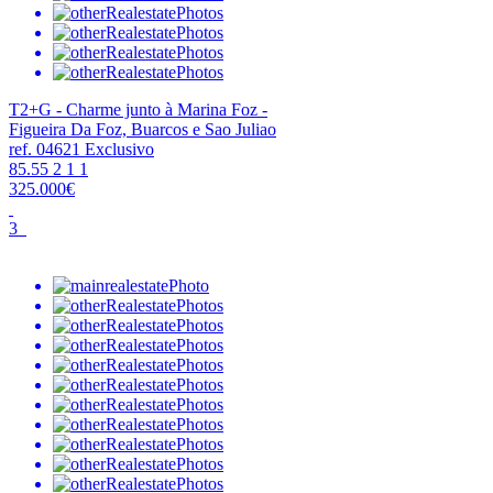
T2+G - Charme junto à Marina Foz -
Figueira Da Foz, Buarcos e Sao Juliao
ref. 04621
Exclusivo
85.55
2
1
1
325.000€
3