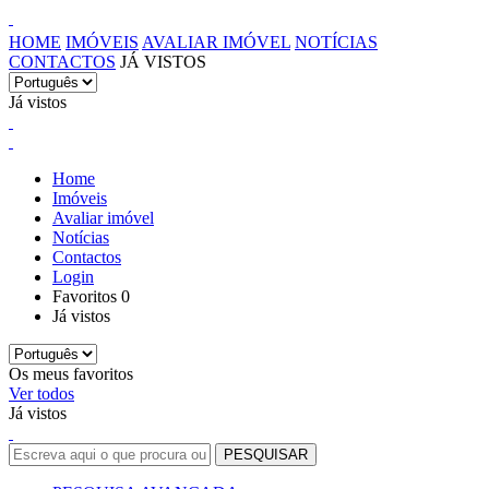
HOME
IMÓVEIS
AVALIAR IMÓVEL
NOTÍCIAS
CONTACTOS
JÁ VISTOS
Já vistos
Home
Imóveis
Avaliar imóvel
Notícias
Contactos
Login
Favoritos
0
Já vistos
Os meus favoritos
Ver todos
Já vistos