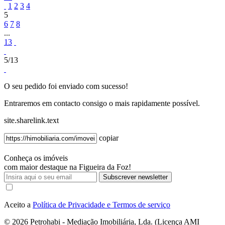
1
2
3
4
5
6
7
8
...
13
5/13
O seu pedido foi enviado com sucesso!
Entraremos em contacto consigo o mais rapidamente possível.
site.sharelink.text
copiar
Conheça os imóveis
com maior destaque na Figueira da Foz!
Subscrever newsletter
Aceito a
Política de Privacidade e Termos de serviço
© 2026
Petrohabi - Mediação Imobiliária, Lda. (Licença AMI