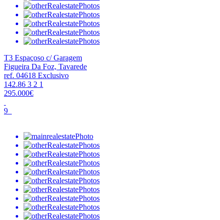
T3 Espaçoso c/ Garagem
Figueira Da Foz, Tavarede
ref. 04618
Exclusivo
142.86
3
2
1
295.000€
9