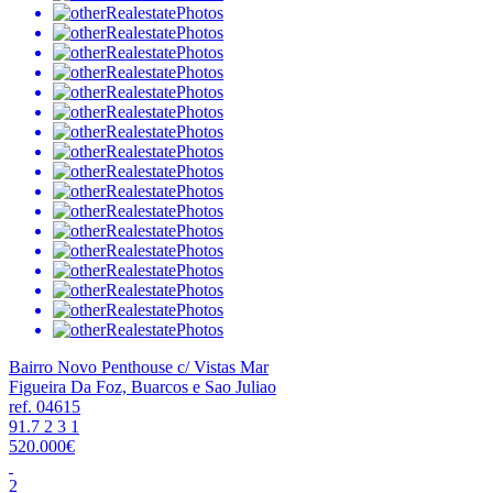
Bairro Novo Penthouse c/ Vistas Mar
Figueira Da Foz, Buarcos e Sao Juliao
ref. 04615
91.7
2
3
1
520.000€
2