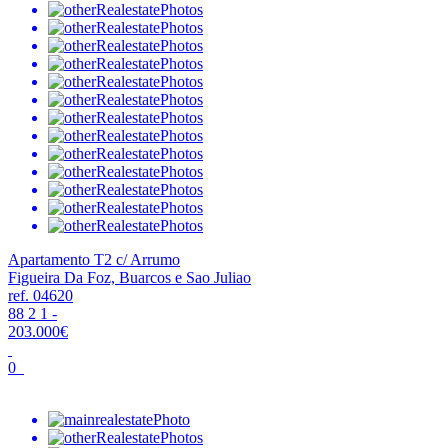
Apartamento T2 c/ Arrumo
Figueira Da Foz, Buarcos e Sao Juliao
ref. 04620
88
2
1
-
203.000€
0