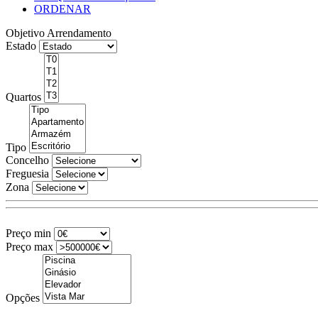
ORDENAR
Objetivo
Arrendamento
Estado
Quartos
Tipo
Concelho
Freguesia
Zona
Preço min
Preço max
Opções