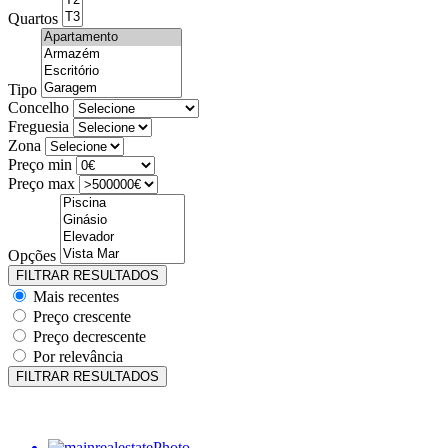
Quartos
Tipo
Concelho
Freguesia
Zona
Preço min
Preço max
Opções
Mais recentes
Preço crescente
Preço decrescente
Por relevância