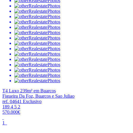
T4 Luxo 239m² em Buarcos
Figueira Da Foz, Buarcos e Sao Juliao
ref. 04641
Exclusivo
189
4
5
2
570.000€
1