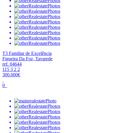
T3 Familiar de Excelência
Figueira Da Foz, Tavarede
ref. 04644
115
3
2
2
300.000€
0