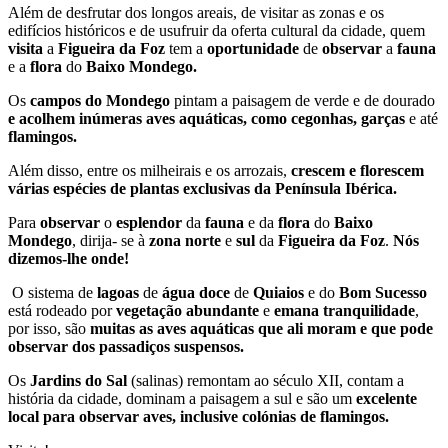
Além de desfrutar dos longos areais, de visitar as zonas e os
edifícios históricos e de usufruir da oferta cultural da cidade, quem
visita
a
Figueira da Foz
tem a
oportunidade
de
observar
a
fauna
e a
flora
do
Baixo Mondego.
Os
campos do Mondego
pintam a paisagem de verde e de dourado
e acolhem inúmeras aves aquáticas, como cegonhas, garças
e até
flamingos.
Além disso, entre os milheirais e os arrozais,
crescem e florescem
várias espécies de
plantas exclusivas da Península Ibérica.
Para
observar
o
esplendor
da
fauna
e da
flora
do
Baixo
Mondego
, dirija- se à
zona norte
e
sul
da
Figueira da Foz
.
Nós
dizemos-lhe onde!
O sistema de
lagoas
de
água doce
de
Quiaios
e do
Bom Sucesso
está rodeado por
vegetação abundante
e
emana tranquilidade
,
por isso, são
muitas as aves aquáticas que ali moram e que pode
observar dos passadiços suspensos.
Os
Jardins do Sal
(salinas) remontam ao século XII, contam a
história da cidade, dominam a paisagem a sul e são um
excelente
local para observar aves, inclusive colónias de flamingos.