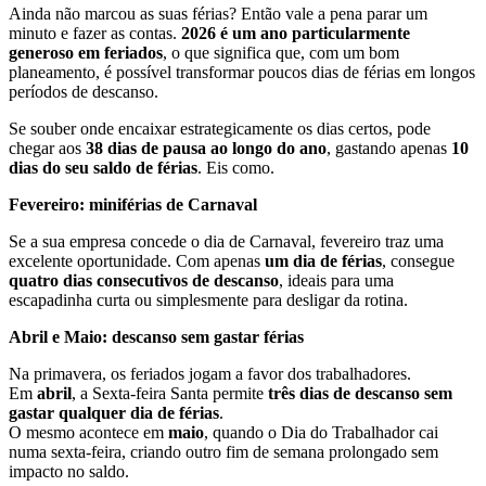
Ainda não marcou as suas férias? Então vale a pena parar um
minuto e fazer as contas.
2026 é um ano particularmente
generoso em feriados
, o que significa que, com um bom
planeamento, é possível transformar poucos dias de férias em longos
períodos de descanso.
Se souber onde encaixar estrategicamente os dias certos, pode
chegar aos
38 dias de pausa ao longo do ano
, gastando apenas
10
dias do seu saldo de férias
. Eis como.
Fevereiro: miniférias de Carnaval
Se a sua empresa concede o dia de Carnaval, fevereiro traz uma
excelente oportunidade. Com apenas
um dia de férias
, consegue
quatro dias consecutivos de descanso
, ideais para uma
escapadinha curta ou simplesmente para desligar da rotina.
Abril e Maio: descanso sem gastar férias
Na primavera, os feriados jogam a favor dos trabalhadores.
Em
abril
, a Sexta-feira Santa permite
três dias de descanso sem
gastar qualquer dia de férias
.
O mesmo acontece em
maio
, quando o Dia do Trabalhador cai
numa sexta-feira, criando outro fim de semana prolongado sem
impacto no saldo.