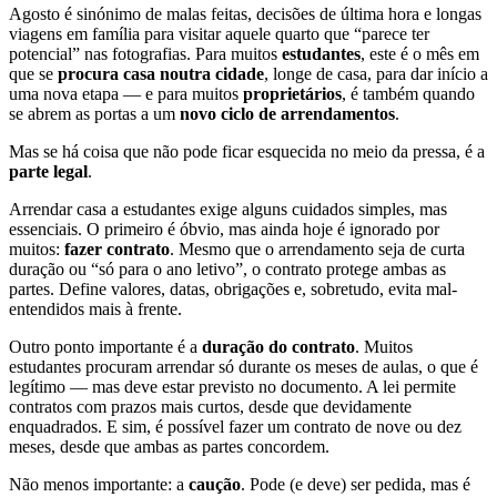
Agosto é sinónimo de malas feitas, decisões de última hora e longas
viagens em família para visitar aquele quarto que “parece ter
potencial” nas fotografias. Para muitos
estudantes
, este é o mês em
que se
procura casa noutra cidade
, longe de casa, para dar início a
uma nova etapa — e para muitos
proprietários
, é também quando
se abrem as portas a um
novo ciclo de arrendamentos
.
Mas se há coisa que não pode ficar esquecida no meio da pressa, é a
parte legal
.
Arrendar casa a estudantes exige alguns cuidados simples, mas
essenciais. O primeiro é óbvio, mas ainda hoje é ignorado por
muitos:
fazer contrato
. Mesmo que o arrendamento seja de curta
duração ou “só para o ano letivo”, o contrato protege ambas as
partes. Define valores, datas, obrigações e, sobretudo, evita mal-
entendidos mais à frente.
Outro ponto importante é a
duração do contrato
. Muitos
estudantes procuram arrendar só durante os meses de aulas, o que é
legítimo — mas deve estar previsto no documento. A lei permite
contratos com prazos mais curtos, desde que devidamente
enquadrados. E sim, é possível fazer um contrato de nove ou dez
meses, desde que ambas as partes concordem.
Não menos importante: a
caução
. Pode (e deve) ser pedida, mas é