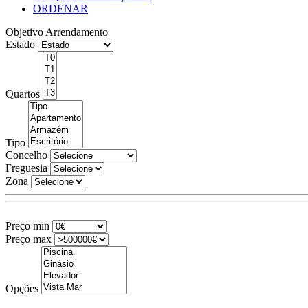
ORDENAR
Objetivo
Arrendamento
Estado
Quartos
Tipo
Concelho
Freguesia
Zona
Preço min
Preço max
Opções