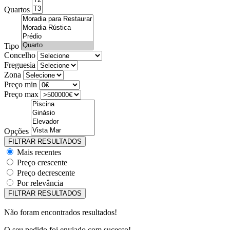
Quartos
Tipo
Concelho
Freguesia
Zona
Preço min
Preço max
Opções
Mais recentes
Preço crescente
Preço decrescente
Por relevância
Não foram encontrados resultados!
O seu pedido foi enviado com sucesso!