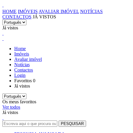
HOME
IMÓVEIS
AVALIAR IMÓVEL
NOTÍCIAS
CONTACTOS
JÁ VISTOS
Já vistos
Home
Imóveis
Avaliar imóvel
Notícias
Contactos
Login
Favoritos
0
Já vistos
Os meus favoritos
Ver todos
Já vistos