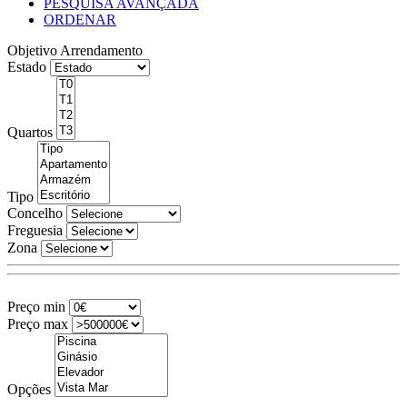
PESQUISA AVANÇADA
ORDENAR
Objetivo
Arrendamento
Estado
Quartos
Tipo
Concelho
Freguesia
Zona
Preço min
Preço max
Opções