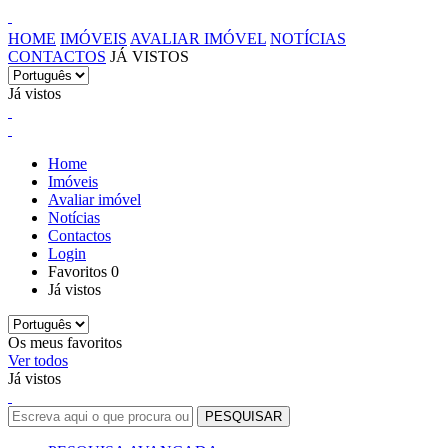
HOME
IMÓVEIS
AVALIAR IMÓVEL
NOTÍCIAS
CONTACTOS
JÁ VISTOS
Já vistos
Home
Imóveis
Avaliar imóvel
Notícias
Contactos
Login
Favoritos
0
Já vistos
Os meus favoritos
Ver todos
Já vistos