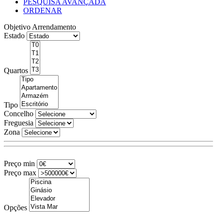
PESQUISA AVANÇADA
ORDENAR
Objetivo
Arrendamento
Estado
Quartos
Tipo
Concelho
Freguesia
Zona
Preço min
Preço max
Opções