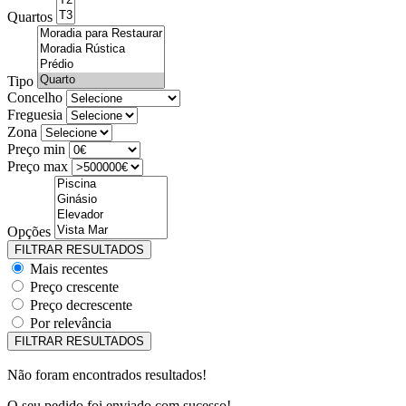
Quartos
Tipo
Concelho
Freguesia
Zona
Preço min
Preço max
Opções
Mais recentes
Preço crescente
Preço decrescente
Por relevância
Não foram encontrados resultados!
O seu pedido foi enviado com sucesso!