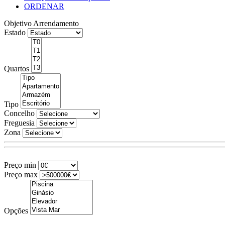
ORDENAR
Objetivo
Arrendamento
Estado
Quartos
Tipo
Concelho
Freguesia
Zona
Preço min
Preço max
Opções