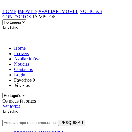
HOME
IMÓVEIS
AVALIAR IMÓVEL
NOTÍCIAS
CONTACTOS
JÁ VISTOS
Já vistos
Home
Imóveis
Avaliar imóvel
Notícias
Contactos
Login
Favoritos
0
Já vistos
Os meus favoritos
Ver todos
Já vistos