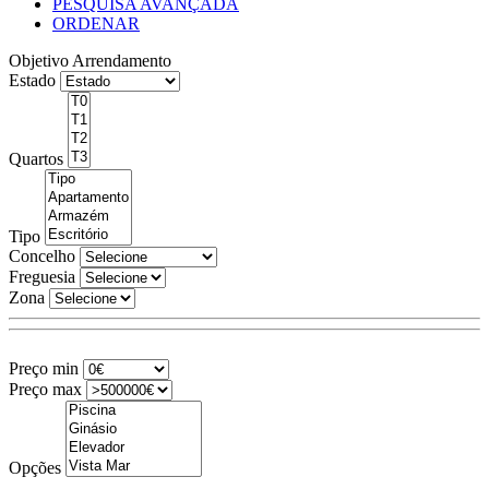
PESQUISA AVANÇADA
ORDENAR
Objetivo
Arrendamento
Estado
Quartos
Tipo
Concelho
Freguesia
Zona
Preço min
Preço max
Opções