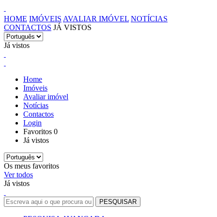
HOME
IMÓVEIS
AVALIAR IMÓVEL
NOTÍCIAS
CONTACTOS
JÁ VISTOS
Já vistos
Home
Imóveis
Avaliar imóvel
Notícias
Contactos
Login
Favoritos
0
Já vistos
Os meus favoritos
Ver todos
Já vistos