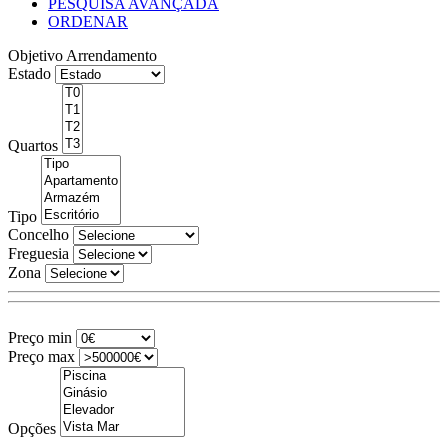
PESQUISA AVANÇADA
ORDENAR
Objetivo
Arrendamento
Estado
Quartos
Tipo
Concelho
Freguesia
Zona
Preço min
Preço max
Opções