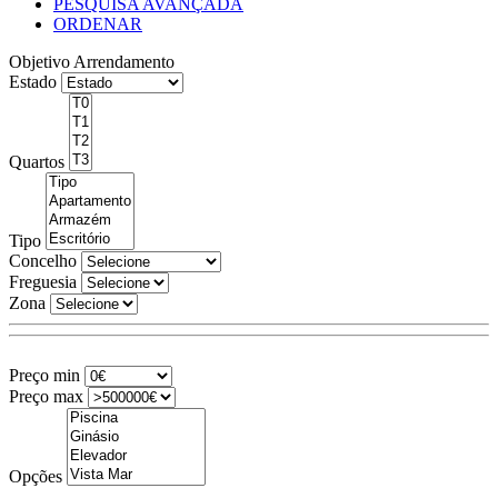
PESQUISA AVANÇADA
ORDENAR
Objetivo
Arrendamento
Estado
Quartos
Tipo
Concelho
Freguesia
Zona
Preço min
Preço max
Opções