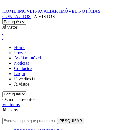
HOME
IMÓVEIS
AVALIAR IMÓVEL
NOTÍCIAS
CONTACTOS
JÁ VISTOS
Já vistos
Home
Imóveis
Avaliar imóvel
Notícias
Contactos
Login
Favoritos
0
Já vistos
Os meus favoritos
Ver todos
Já vistos