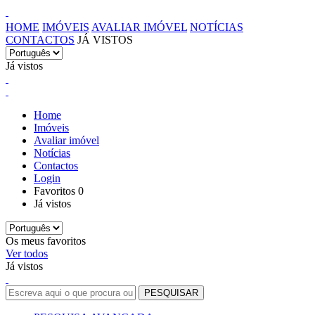
HOME
IMÓVEIS
AVALIAR IMÓVEL
NOTÍCIAS
CONTACTOS
JÁ VISTOS
Já vistos
Home
Imóveis
Avaliar imóvel
Notícias
Contactos
Login
Favoritos
0
Já vistos
Os meus favoritos
Ver todos
Já vistos