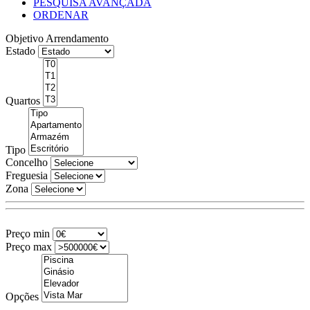
PESQUISA AVANÇADA
ORDENAR
Objetivo
Arrendamento
Estado
Quartos
Tipo
Concelho
Freguesia
Zona
Preço min
Preço max
Opções