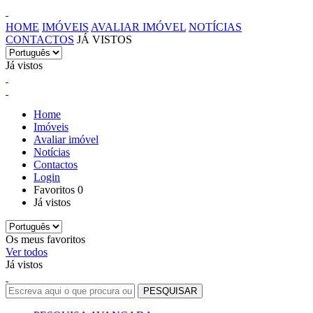
HOME
IMÓVEIS
AVALIAR IMÓVEL
NOTÍCIAS
CONTACTOS
JÁ VISTOS
Já vistos
Home
Imóveis
Avaliar imóvel
Notícias
Contactos
Login
Favoritos
0
Já vistos
Os meus favoritos
Ver todos
Já vistos