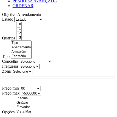
PESQUISA AVANÇADA
ORDENAR
Objetivo
Arrendamento
Estado
Quartos
Tipo
Concelho
Freguesia
Zona
Preço min
Preço max
Opções