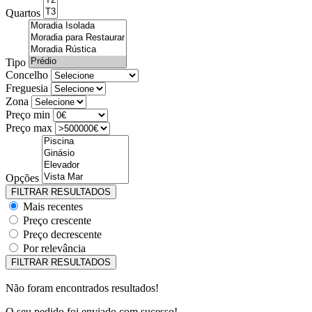
Quartos
Tipo
Concelho
Freguesia
Zona
Preço min
Preço max
Opções
Mais recentes
Preço crescente
Preço decrescente
Por relevância
Não foram encontrados resultados!
O seu pedido foi enviado com sucesso!