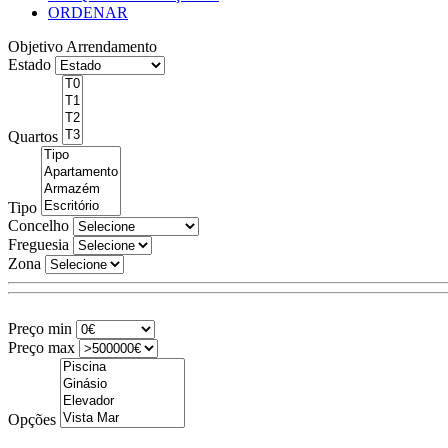
ORDENAR
Objetivo
Arrendamento
Estado
Quartos
Tipo
Concelho
Freguesia
Zona
Preço min
Preço max
Opções