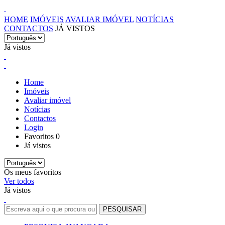
HOME
IMÓVEIS
AVALIAR IMÓVEL
NOTÍCIAS
CONTACTOS
JÁ VISTOS
Já vistos
Home
Imóveis
Avaliar imóvel
Notícias
Contactos
Login
Favoritos
0
Já vistos
Os meus favoritos
Ver todos
Já vistos