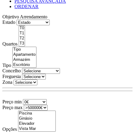
PESQUISA AVANÇADA
ORDENAR
Objetivo
Arrendamento
Estado
Quartos
Tipo
Concelho
Freguesia
Zona
Preço min
Preço max
Opções