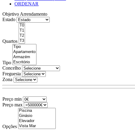
ORDENAR
Objetivo
Arrendamento
Estado
Quartos
Tipo
Concelho
Freguesia
Zona
Preço min
Preço max
Opções