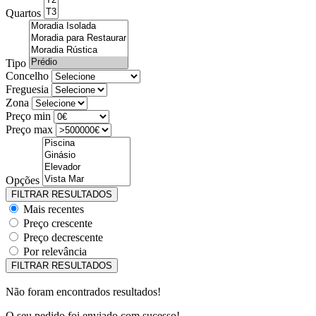
Quartos
Tipo
Concelho
Freguesia
Zona
Preço min
Preço max
Opções
Mais recentes
Preço crescente
Preço decrescente
Por relevância
Não foram encontrados resultados!
O seu pedido foi enviado com sucesso!