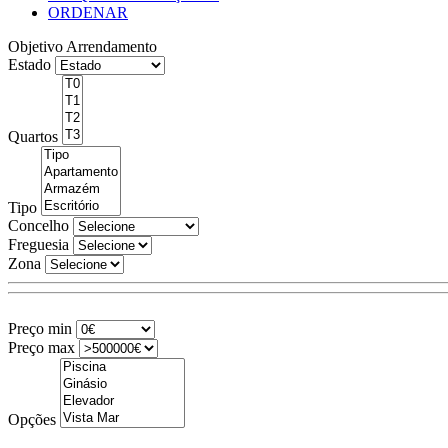
ORDENAR
Objetivo
Arrendamento
Estado
Quartos
Tipo
Concelho
Freguesia
Zona
Preço min
Preço max
Opções