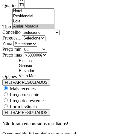
Quartos
Tipo
Concelho
Freguesia
Zona
Preço min
Preço max
Opções
Mais recentes
Preço crescente
Preço decrescente
Por relevância
Não foram encontrados resultados!
O seu pedido foi enviado com sucesso!