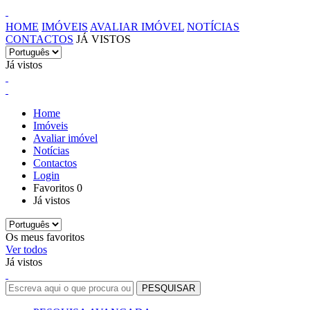
HOME
IMÓVEIS
AVALIAR IMÓVEL
NOTÍCIAS
CONTACTOS
JÁ VISTOS
Já vistos
Home
Imóveis
Avaliar imóvel
Notícias
Contactos
Login
Favoritos
0
Já vistos
Os meus favoritos
Ver todos
Já vistos