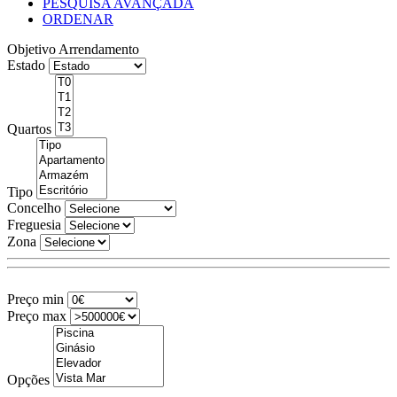
PESQUISA AVANÇADA
ORDENAR
Objetivo
Arrendamento
Estado
Quartos
Tipo
Concelho
Freguesia
Zona
Preço min
Preço max
Opções