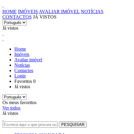
HOME
IMÓVEIS
AVALIAR IMÓVEL
NOTÍCIAS
CONTACTOS
JÁ VISTOS
Já vistos
Home
Imóveis
Avaliar imóvel
Notícias
Contactos
Login
Favoritos
0
Já vistos
Os meus favoritos
Ver todos
Já vistos