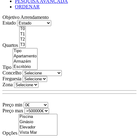
PESQUISA AVANÇADA
ORDENAR
Objetivo
Arrendamento
Estado
Quartos
Tipo
Concelho
Freguesia
Zona
Preço min
Preço max
Opções