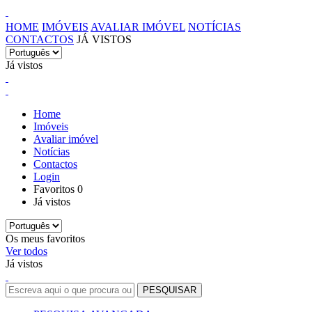
HOME
IMÓVEIS
AVALIAR IMÓVEL
NOTÍCIAS
CONTACTOS
JÁ VISTOS
Já vistos
Home
Imóveis
Avaliar imóvel
Notícias
Contactos
Login
Favoritos
0
Já vistos
Os meus favoritos
Ver todos
Já vistos