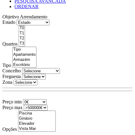
PESQUISA AVANÇADA
ORDENAR
Objetivo
Arrendamento
Estado
Quartos
Tipo
Concelho
Freguesia
Zona
Preço min
Preço max
Opções