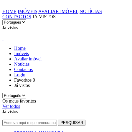
HOME
IMÓVEIS
AVALIAR IMÓVEL
NOTÍCIAS
CONTACTOS
JÁ VISTOS
Já vistos
Home
Imóveis
Avaliar imóvel
Notícias
Contactos
Login
Favoritos
0
Já vistos
Os meus favoritos
Ver todos
Já vistos