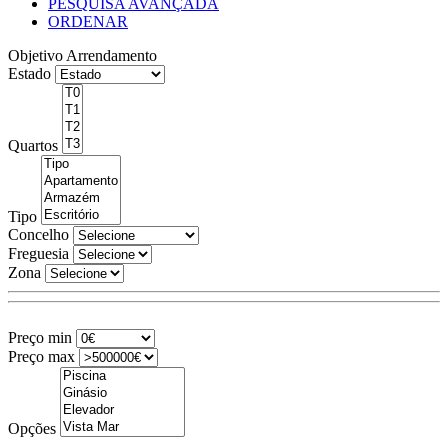
PESQUISA AVANÇADA
ORDENAR
Objetivo
Arrendamento
Estado
Quartos
Tipo
Concelho
Freguesia
Zona
Preço min
Preço max
Opções