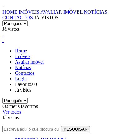
HOME
IMÓVEIS
AVALIAR IMÓVEL
NOTÍCIAS
CONTACTOS
JÁ VISTOS
Já vistos
Home
Imóveis
Avaliar imóvel
Notícias
Contactos
Login
Favoritos
0
Já vistos
Os meus favoritos
Ver todos
Já vistos