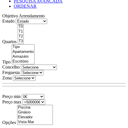
PESQUISA AVANÇADA
ORDENAR
Objetivo
Arrendamento
Estado
Quartos
Tipo
Concelho
Freguesia
Zona
Preço min
Preço max
Opções