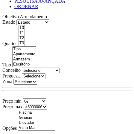
PESQUISA AVANÇADA
ORDENAR
Objetivo
Arrendamento
Estado
Quartos
Tipo
Concelho
Freguesia
Zona
Preço min
Preço max
Opções