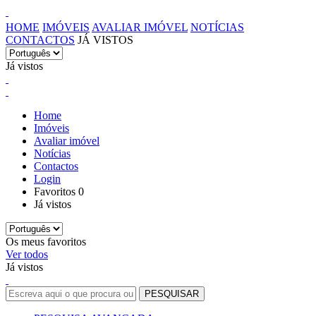
HOME
IMÓVEIS
AVALIAR IMÓVEL
NOTÍCIAS
CONTACTOS
JÁ VISTOS
Já vistos
Home
Imóveis
Avaliar imóvel
Notícias
Contactos
Login
Favoritos
0
Já vistos
Os meus favoritos
Ver todos
Já vistos