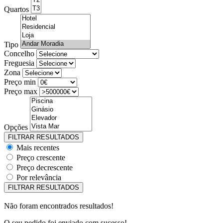
Quartos
Tipo
Concelho
Freguesia
Zona
Preço min
Preço max
Opções
Mais recentes
Preço crescente
Preço decrescente
Por relevância
Não foram encontrados resultados!
O seu pedido foi enviado com sucesso!