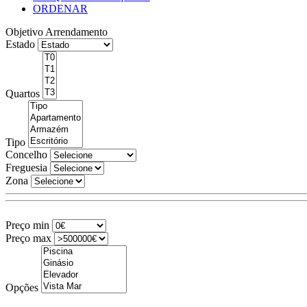
ORDENAR
Objetivo
Arrendamento
Estado
Quartos
Tipo
Concelho
Freguesia
Zona
Preço min
Preço max
Opções