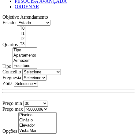
PESQUISA AVANÇADA
ORDENAR
Objetivo
Arrendamento
Estado
Quartos
Tipo
Concelho
Freguesia
Zona
Preço min
Preço max
Opções