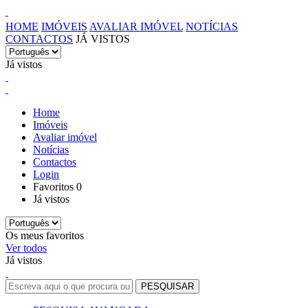
HOME
IMÓVEIS
AVALIAR IMÓVEL
NOTÍCIAS
CONTACTOS
JÁ VISTOS
Já vistos
Home
Imóveis
Avaliar imóvel
Notícias
Contactos
Login
Favoritos
0
Já vistos
Os meus favoritos
Ver todos
Já vistos