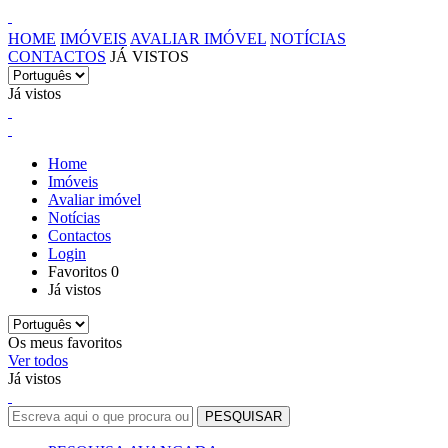
HOME
IMÓVEIS
AVALIAR IMÓVEL
NOTÍCIAS
CONTACTOS
JÁ VISTOS
Já vistos
Home
Imóveis
Avaliar imóvel
Notícias
Contactos
Login
Favoritos
0
Já vistos
Os meus favoritos
Ver todos
Já vistos