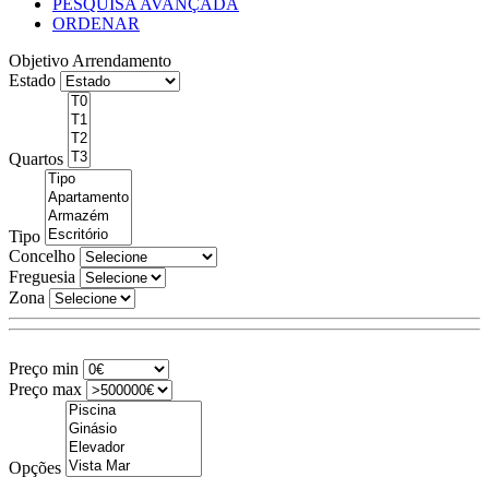
PESQUISA AVANÇADA
ORDENAR
Objetivo
Arrendamento
Estado
Quartos
Tipo
Concelho
Freguesia
Zona
Preço min
Preço max
Opções