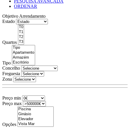
PESQUISA AVANÇADA
ORDENAR
Objetivo
Arrendamento
Estado
Quartos
Tipo
Concelho
Freguesia
Zona
Preço min
Preço max
Opções