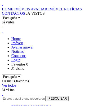
HOME
IMÓVEIS
AVALIAR IMÓVEL
NOTÍCIAS
CONTACTOS
JÁ VISTOS
Já vistos
Home
Imóveis
Avaliar imóvel
Notícias
Contactos
Login
Favoritos
0
Já vistos
Os meus favoritos
Ver todos
Já vistos