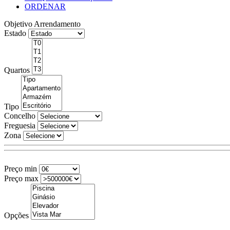
ORDENAR
Objetivo
Arrendamento
Estado
Quartos
Tipo
Concelho
Freguesia
Zona
Preço min
Preço max
Opções