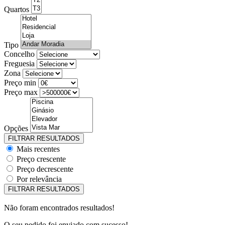
Quartos
Tipo
Concelho
Freguesia
Zona
Preço min
Preço max
Opções
Mais recentes
Preço crescente
Preço decrescente
Por relevância
Não foram encontrados resultados!
O seu pedido foi enviado com sucesso!