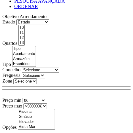
PESQUISA AVANÇADA
ORDENAR
Objetivo
Arrendamento
Estado
Quartos
Tipo
Concelho
Freguesia
Zona
Preço min
Preço max
Opções