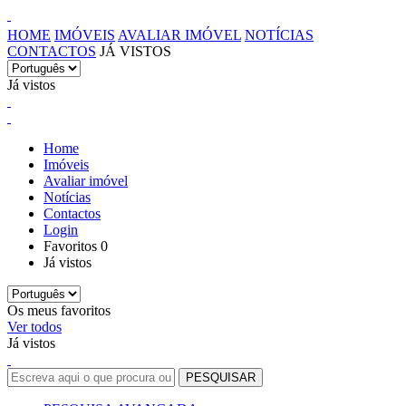
HOME
IMÓVEIS
AVALIAR IMÓVEL
NOTÍCIAS
CONTACTOS
JÁ VISTOS
Já vistos
Home
Imóveis
Avaliar imóvel
Notícias
Contactos
Login
Favoritos
0
Já vistos
Os meus favoritos
Ver todos
Já vistos