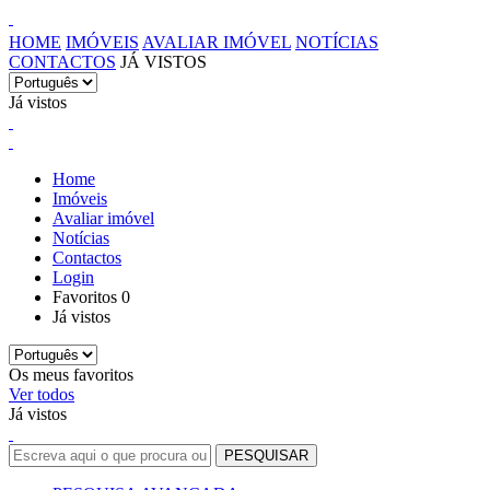
HOME
IMÓVEIS
AVALIAR IMÓVEL
NOTÍCIAS
CONTACTOS
JÁ VISTOS
Já vistos
Home
Imóveis
Avaliar imóvel
Notícias
Contactos
Login
Favoritos
0
Já vistos
Os meus favoritos
Ver todos
Já vistos