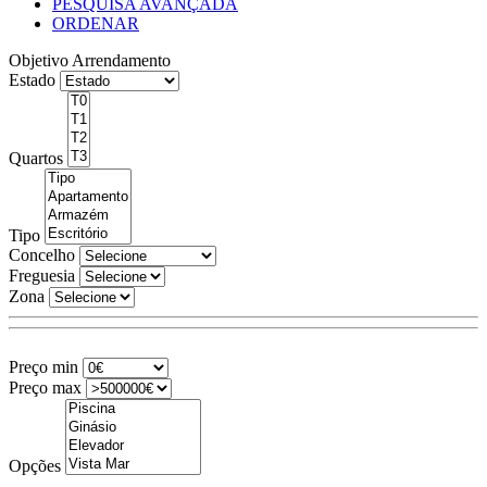
PESQUISA AVANÇADA
ORDENAR
Objetivo
Arrendamento
Estado
Quartos
Tipo
Concelho
Freguesia
Zona
Preço min
Preço max
Opções