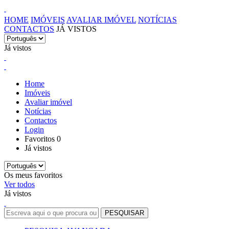
HOME
IMÓVEIS
AVALIAR IMÓVEL
NOTÍCIAS
CONTACTOS
JÁ VISTOS
Já vistos
Home
Imóveis
Avaliar imóvel
Notícias
Contactos
Login
Favoritos
0
Já vistos
Os meus favoritos
Ver todos
Já vistos