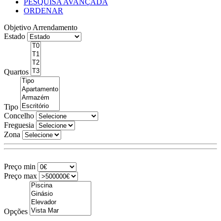
PESQUISA AVANÇADA
ORDENAR
Objetivo
Arrendamento
Estado
Quartos
Tipo
Concelho
Freguesia
Zona
Preço min
Preço max
Opções