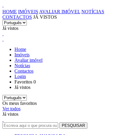
HOME
IMÓVEIS
AVALIAR IMÓVEL
NOTÍCIAS
CONTACTOS
JÁ VISTOS
Já vistos
Home
Imóveis
Avaliar imóvel
Notícias
Contactos
Login
Favoritos
0
Já vistos
Os meus favoritos
Ver todos
Já vistos