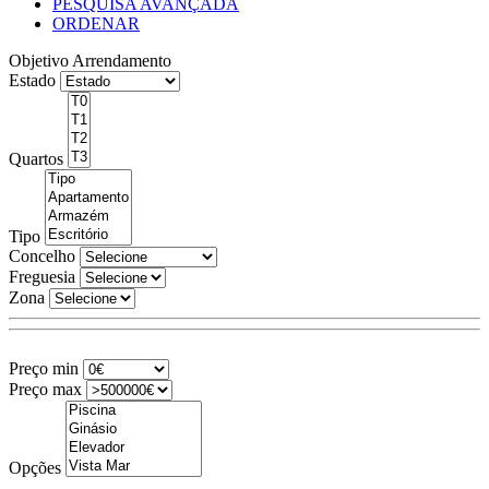
PESQUISA AVANÇADA
ORDENAR
Objetivo
Arrendamento
Estado
Quartos
Tipo
Concelho
Freguesia
Zona
Preço min
Preço max
Opções