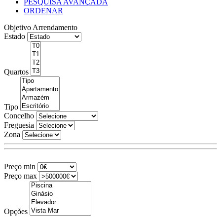
PESQUISA AVANÇADA
ORDENAR
Objetivo
Arrendamento
Estado
Quartos
Tipo
Concelho
Freguesia
Zona
Preço min
Preço max
Opções