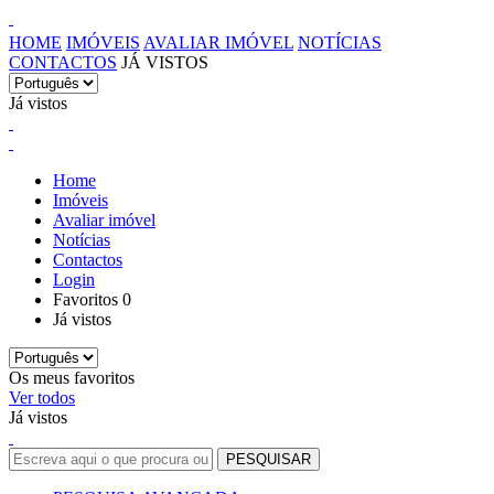
HOME
IMÓVEIS
AVALIAR IMÓVEL
NOTÍCIAS
CONTACTOS
JÁ VISTOS
Já vistos
Home
Imóveis
Avaliar imóvel
Notícias
Contactos
Login
Favoritos
0
Já vistos
Os meus favoritos
Ver todos
Já vistos