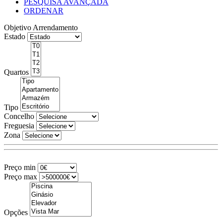
PESQUISA AVANÇADA
ORDENAR
Objetivo
Arrendamento
Estado
Quartos
Tipo
Concelho
Freguesia
Zona
Preço min
Preço max
Opções