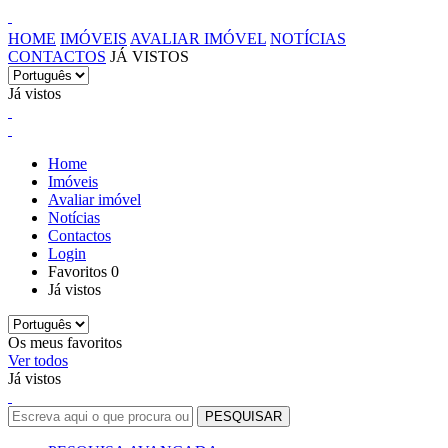
HOME
IMÓVEIS
AVALIAR IMÓVEL
NOTÍCIAS
CONTACTOS
JÁ VISTOS
Já vistos
Home
Imóveis
Avaliar imóvel
Notícias
Contactos
Login
Favoritos
0
Já vistos
Os meus favoritos
Ver todos
Já vistos