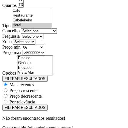
Quartos
Tipo
Concelho
Freguesia
Zona
Preço min
Preço max
Opções
Mais recentes
Preço crescente
Preço decrescente
Por relevância
Não foram encontrados resultados!
O seu pedido foi enviado com sucesso!