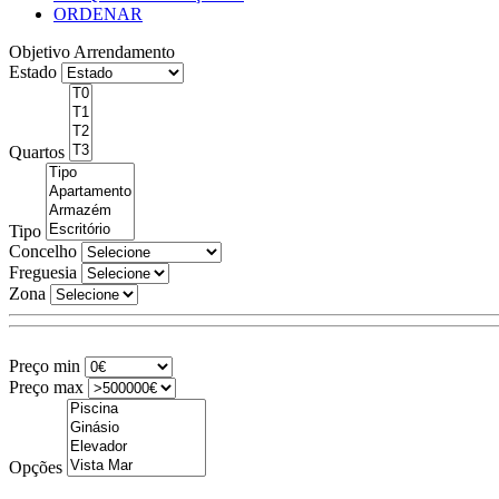
ORDENAR
Objetivo
Arrendamento
Estado
Quartos
Tipo
Concelho
Freguesia
Zona
Preço min
Preço max
Opções