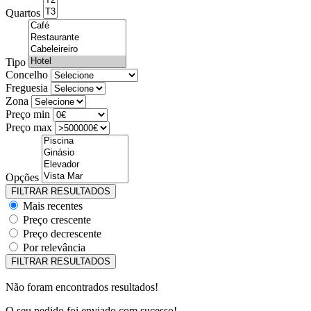
Quartos
Tipo
Concelho
Freguesia
Zona
Preço min
Preço max
Opções
Mais recentes
Preço crescente
Preço decrescente
Por relevância
Não foram encontrados resultados!
O seu pedido foi enviado com sucesso!