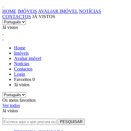
HOME
IMÓVEIS
AVALIAR IMÓVEL
NOTÍCIAS
CONTACTOS
JÁ VISTOS
Já vistos
Home
Imóveis
Avaliar imóvel
Notícias
Contactos
Login
Favoritos
0
Já vistos
Os meus favoritos
Ver todos
Já vistos