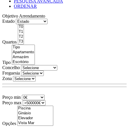
PESQUISA AVANÇADA
ORDENAR
Objetivo
Arrendamento
Estado
Quartos
Tipo
Concelho
Freguesia
Zona
Preço min
Preço max
Opções