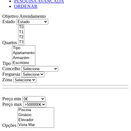
PESQUISA AVANÇADA
ORDENAR
Objetivo
Arrendamento
Estado
Quartos
Tipo
Concelho
Freguesia
Zona
Preço min
Preço max
Opções