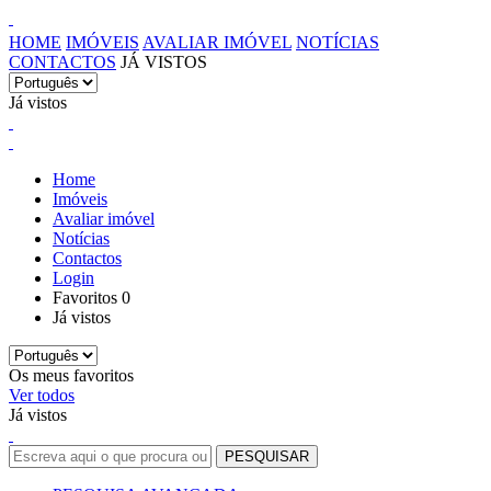
HOME
IMÓVEIS
AVALIAR IMÓVEL
NOTÍCIAS
CONTACTOS
JÁ VISTOS
Já vistos
Home
Imóveis
Avaliar imóvel
Notícias
Contactos
Login
Favoritos
0
Já vistos
Os meus favoritos
Ver todos
Já vistos