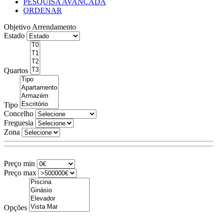
PESQUISA AVANÇADA
ORDENAR
Objetivo
Arrendamento
Estado
Quartos
Tipo
Concelho
Freguesia
Zona
Preço min
Preço max
Opções