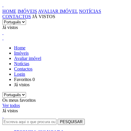
HOME
IMÓVEIS
AVALIAR IMÓVEL
NOTÍCIAS
CONTACTOS
JÁ VISTOS
Já vistos
Home
Imóveis
Avaliar imóvel
Notícias
Contactos
Login
Favoritos
0
Já vistos
Os meus favoritos
Ver todos
Já vistos