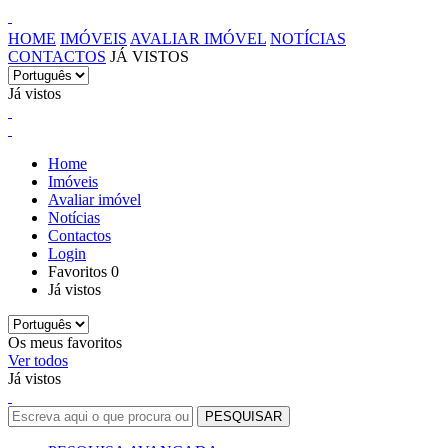
HOME
IMÓVEIS
AVALIAR IMÓVEL
NOTÍCIAS
CONTACTOS
JÁ VISTOS
Já vistos
Home
Imóveis
Avaliar imóvel
Notícias
Contactos
Login
Favoritos
0
Já vistos
Os meus favoritos
Ver todos
Já vistos