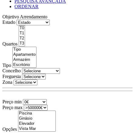
PESQUISA AVANÇADA
ORDENAR
Objetivo
Arrendamento
Estado
Quartos
Tipo
Concelho
Freguesia
Zona
Preço min
Preço max
Opções