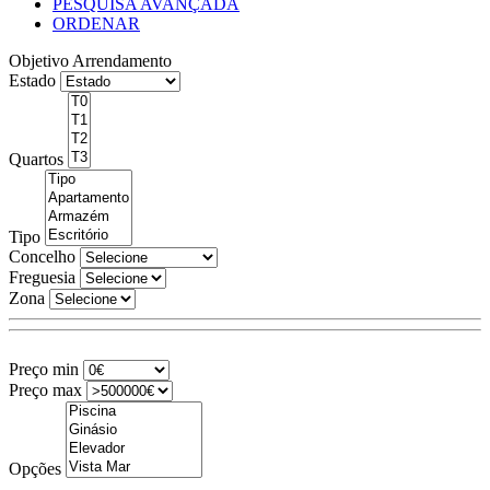
PESQUISA AVANÇADA
ORDENAR
Objetivo
Arrendamento
Estado
Quartos
Tipo
Concelho
Freguesia
Zona
Preço min
Preço max
Opções