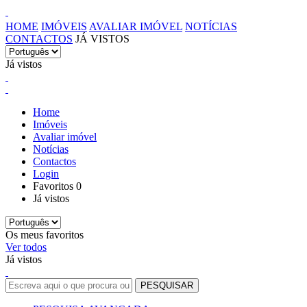
HOME
IMÓVEIS
AVALIAR IMÓVEL
NOTÍCIAS
CONTACTOS
JÁ VISTOS
Já vistos
Home
Imóveis
Avaliar imóvel
Notícias
Contactos
Login
Favoritos
0
Já vistos
Os meus favoritos
Ver todos
Já vistos