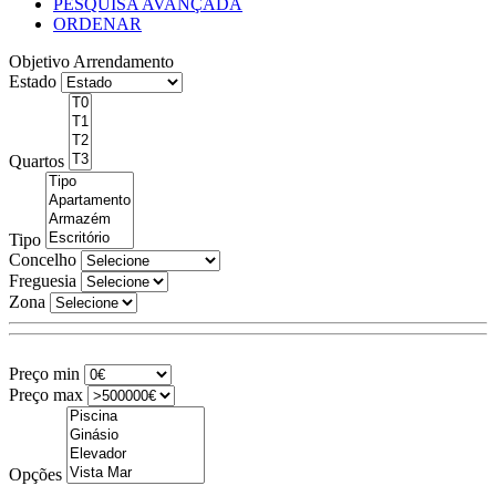
PESQUISA AVANÇADA
ORDENAR
Objetivo
Arrendamento
Estado
Quartos
Tipo
Concelho
Freguesia
Zona
Preço min
Preço max
Opções