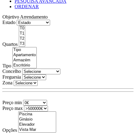
PESQUISA AVANÇADA
ORDENAR
Objetivo
Arrendamento
Estado
Quartos
Tipo
Concelho
Freguesia
Zona
Preço min
Preço max
Opções