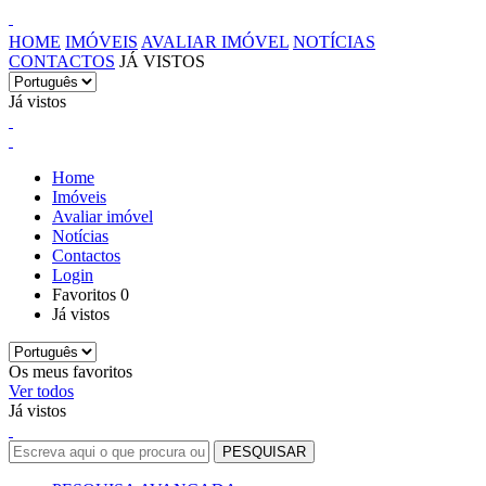
HOME
IMÓVEIS
AVALIAR IMÓVEL
NOTÍCIAS
CONTACTOS
JÁ VISTOS
Já vistos
Home
Imóveis
Avaliar imóvel
Notícias
Contactos
Login
Favoritos
0
Já vistos
Os meus favoritos
Ver todos
Já vistos