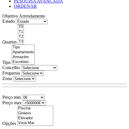
PESQUISA AVANÇADA
ORDENAR
Objetivo
Arrendamento
Estado
Quartos
Tipo
Concelho
Freguesia
Zona
Preço min
Preço max
Opções