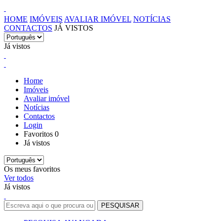
HOME
IMÓVEIS
AVALIAR IMÓVEL
NOTÍCIAS
CONTACTOS
JÁ VISTOS
Já vistos
Home
Imóveis
Avaliar imóvel
Notícias
Contactos
Login
Favoritos
0
Já vistos
Os meus favoritos
Ver todos
Já vistos